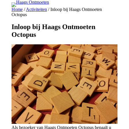
Ga
Home
/
Activiteiten
/
Inloop bij Haags Ontmoeten
naar
Octopus
de
inhoud
Inloop bij Haags Ontmoeten
Octopus
Als bezoeker van Haags Ontmoeten Octopus bepaalt u