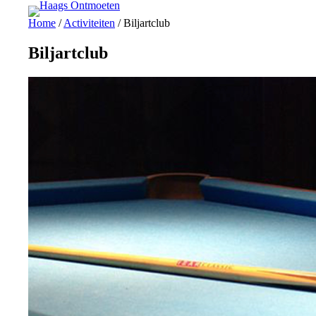
Ga
Home
/
Activiteiten
/
Biljartclub
naar
de
inhoud
Biljartclub