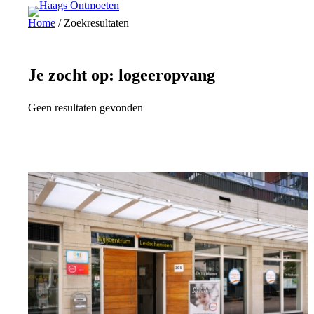
Ga
Home
/
Zoekresultaten
naar
de
inhoud
Je zocht op:
logeeropvang
Geen resultaten gevonden